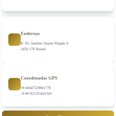
Endereço
R. Dr. António Duarte Pimpão 6
2450-170 Nazaré
Coordenadas GPS
39.60447529061778
-9.067421311641343