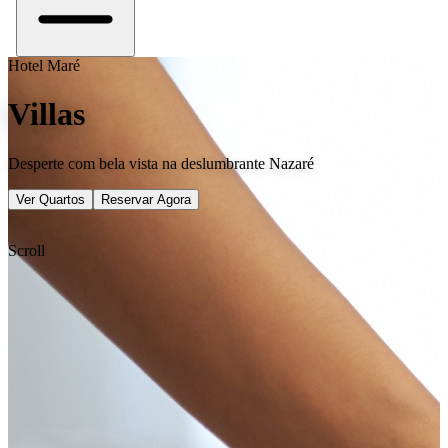
Hotel Maré
Villas
Desperte com bela vista na deslumbrante Nazaré
Ver Quartos
Reservar Agora
Scroll